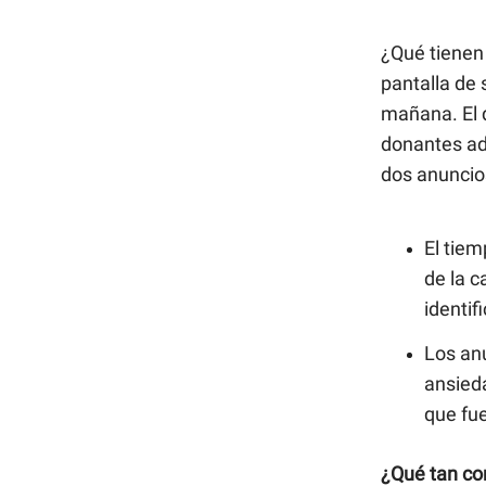
¿Qué tienen
pantalla de 
mañana. El d
donantes ad
dos anuncios
El tie
de la c
identif
Los an
ansieda
que fue
¿Qué tan com