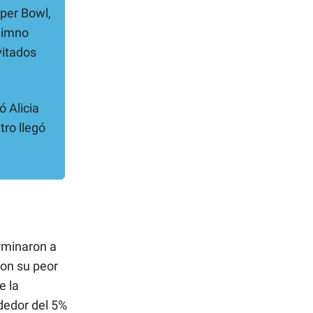
uper Bowl,
 himno
vitados
ó Alicia
ro llegó
rminaron a
ron su peor
e la
dedor del 5%