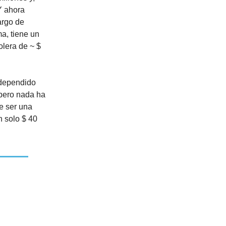
Y ahora
argo de
a, tiene un
olera de ~ $
 dependido
 pero nada ha
e ser una
n solo $ 40