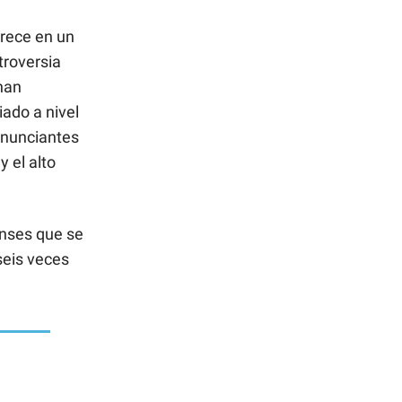
arece en un
troversia
han
iado a nivel
anunciantes
y el alto
enses que se
seis veces