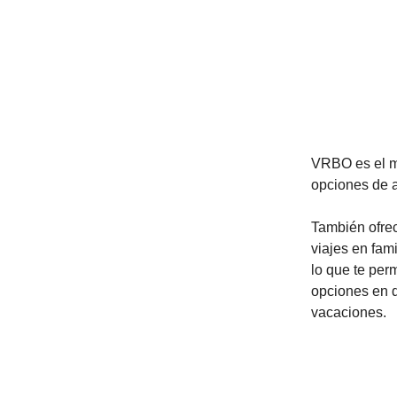
VRBO es el m
opciones de a
También ofrec
viajes en fam
lo que te per
opciones en di
vacaciones.