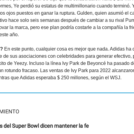
ormes, Ye perdió su estatus de multimillonario cuando terminó. 
los ojos puestos en ganar la ruptura. Gulden, quien asumió el c
utivo hace solo seis semanas después de cambiar a su rival Pum
ovar la marca, pero ese plan podría costarle a la compañía la fri
este año.
á?
En este punto, cualquier cosa es mejor que nada. Adidas ha
e de sus asociaciones con celebridades para generar efectivo,
xito de Yeezy. Incluso la línea Ivy Park de Beyoncé ha pasado d
n rotundo fracaso. Las ventas de Ivy Park para 2022 alcanzaro
ntras que Adidas esperaba $ 250 millones, según el WSJ.
MIENTO
s del Super Bowl dicen mantener la fe