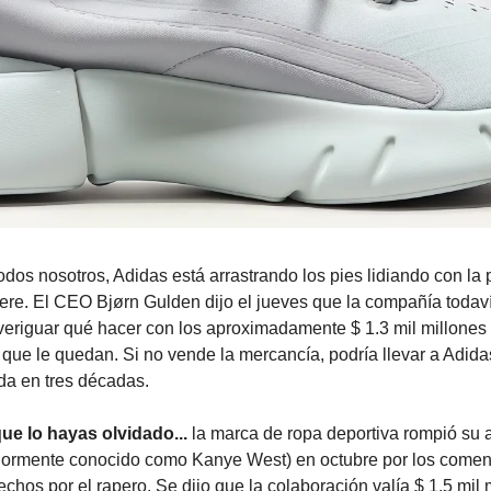
todos nosotros, Adidas está arrastrando los pies lidiando con la 
ere. El CEO Bjørn Gulden dijo el jueves que la compañía todav
veriguar qué hacer con los aproximadamente $ 1.3 mil millones
 que le quedan. Si no vende la mercancía, podría llevar a Adida
da en tres décadas.
ue lo hayas olvidado...
la marca de ropa deportiva rompió su 
riormente conocido como Kanye West) en octubre por los comen
chos por el rapero. Se dijo que la colaboración valía $ 1.5 mil 