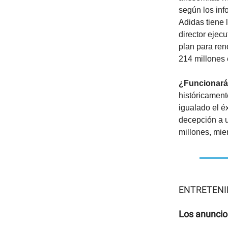
según los inf
Adidas tiene 
director ejec
plan para ren
214 millones 
¿Funcionar
históricament
igualado el é
decepción a u
millones, mie
ENTRETENI
Los anuncio