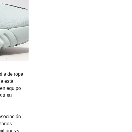
pila de ropa
ía está
 en equipo
s a su
asociación
tarios
millones y,