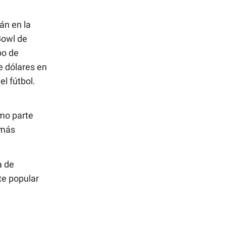
án en la
Bowl de
po de
 dólares en
el fútbol.
omo parte
 más
a de
te popular