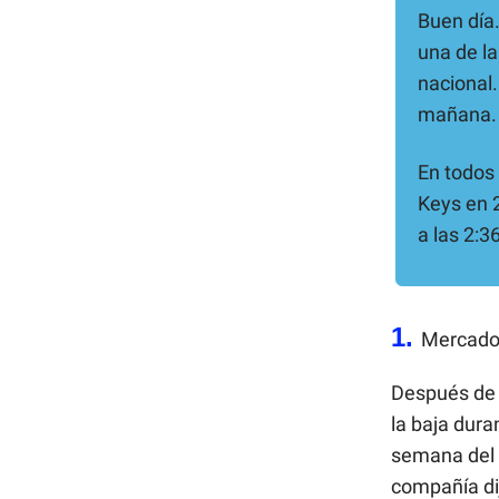
Buen día.
una de la
nacional.
mañana.
En todos 
Keys en 
a las 2:36
1.
Mercado
Después de 
la baja dura
semana del 
compañía dij