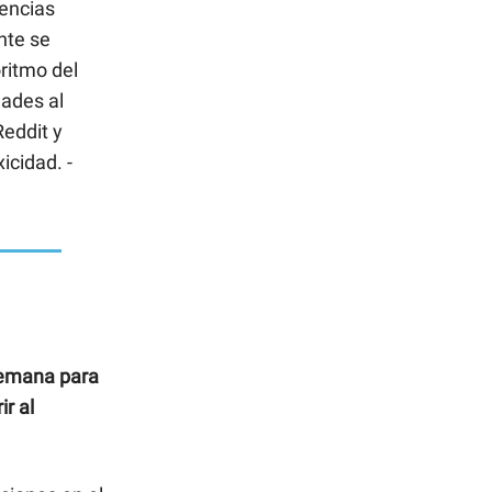
iencias
nte se
oritmo del
dades al
Reddit y
icidad. -
semana para
ir al