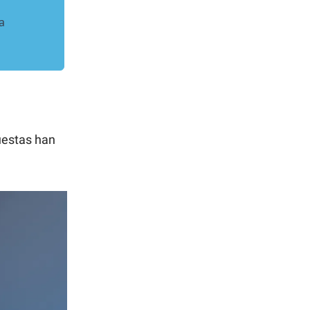
a
uestas han