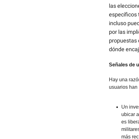
las eleccion
específicos 
incluso pue
por las impl
propuestas 
dónde encaj
Señales de 
Hay una razó
usuarios han 
Un inve
ubicar 
es liber
militare
más rec