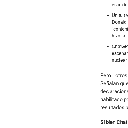
espectro
Un tuit
Donald 
"conteni
hizo la
ChatGPT
escenari
nuclear.
Pero… otros 
Señalan que
declaracione
habilitado p
resultados 
Si bien Cha