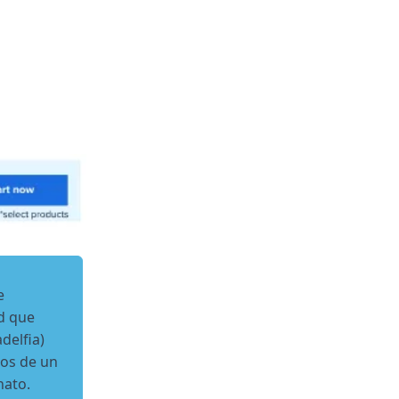
e
ad que
delfia)
nos de un
nato.