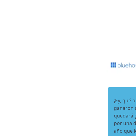
¡Ey, qué o
ganaron a
quedará g
por una d
año que l