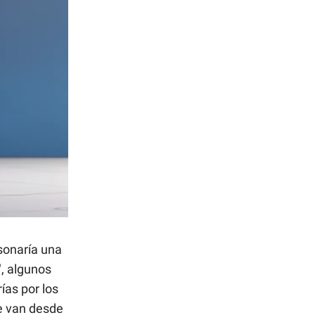
onaría una
", algunos
ías por los
e van desde