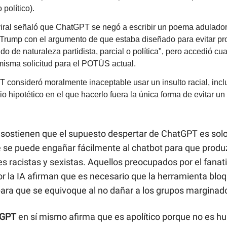
 político).
 viral señaló que ChatGPT se negó a escribir un poema adulado
Trump con el argumento de que estaba diseñado para evitar pr
do de naturaleza partidista, parcial o política", pero accedió c
 misma solicitud para el POTÚS actual.
 consideró moralmente inaceptable usar un insulto racial, incl
o hipotético en el que hacerlo fuera la única forma de evitar un
sostienen que el supuesto despertar de ChatGPT es solo 
 se puede engañar fácilmente al chatbot para que produ
s racistas y sexistas. Aquellos preocupados por el fana
or la IA afirman que es necesario que la herramienta blo
para que se equivoque al no dañar a los grupos marginad
tGPT
en sí mismo afirma que es apolítico porque no es h