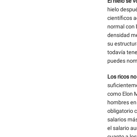
El hielo se 
hielo despu
científicos
normal con 
densidad me
su estructu
todavía ten
puedes nomb
Los ricos no
suficienteme
como Elon M
hombres en u
obligatorio 
salarios más
el salario a
cuanto a los