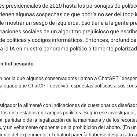
es presidenciales de 2020 hasta los personajes de políti
tienen algunas sospechas de que podría no ser del todo i
de mostrar un sesgo de izquierda. Eso tiene a la gente p
icaciones sociales de un algoritmo prejuicioso que escribe
de políticas y códigos informáticos. Entonces, profundi
a la IA en nuestro panorama político altamente polarizad
un bot sesgado
n por la que algunos conservadores llaman a ChatGPT "despert
alegado que ChatGPT devolvió respuestas políticas a sus cons
stigador lo alimentó con indicaciones de cuestionarios diseñad
a los encuestados en campos políticos. Según ese investigado
al: partidario de la legalización de la marihuana y de los recort
s, y un vehemente oponente de la prohibición del aborto. (En un
iente del experimento, el chatbot parecía haberse desplazado al