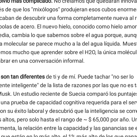
volvió más complicado.
No creíamos que quedaran innova
és de que los "mixólogos" produjeran esos cubos enormes
 acaban de descubrir una forma completamente nueva al 
bolas de acero. El nuevo hielo, conocido como hielo amor
dia, cambia lo que sabemos sobre el agua porque, aunqu
ra molecular se parece mucho a la del agua líquida. Mues
emos mucho que aprender sobre el H2O, la única molécu
rar en una conversación informal.
 son tan diferentes
de ti y de mí. Puede tachar "no ser lo
nte inteligente" de la lista de razones por las que no es t
usk. Un estudio reciente de Suecia comparó los puntaje
na prueba de capacidad cognitiva requerida para el servi
con su éxito laboral y descubrió que la inteligencia se cor
 altos, pero solo hasta el rango de ~ $ 65,000 por año. 
umenta, la relación entre la capacidad y las ganancias se
 que están en lo más alto, el 1% más alto de los que gan