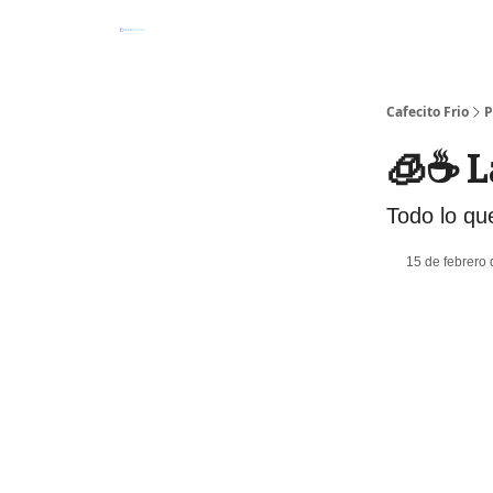
Cafecito Frio
P
🧊☕️ 
Todo lo qu
15 de febrero