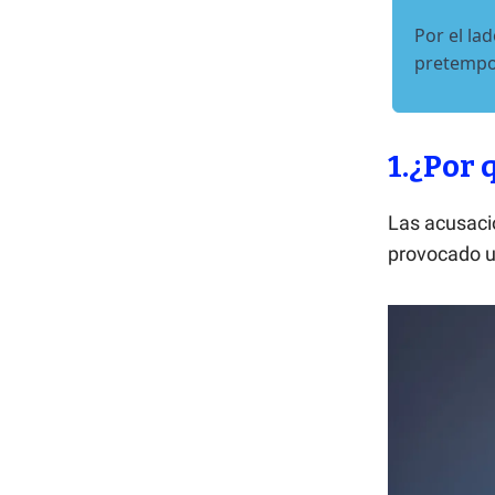
Por el la
pretempor
1.¿Por
Las acusaci
provocado u