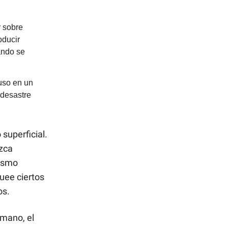
r sobre
oducir
uando se
uso en un
 desastre
superficial.
zca
tismo
quee ciertos
os.
umano, el