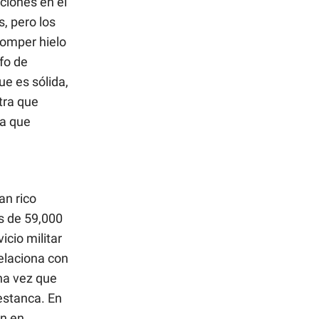
ciones en el
, pero los
romper hielo
fo de
e es sólida,
tra que
la que
an rico
s de 59,000
cio militar
relaciona con
Una vez que
 estanca. En
an en