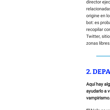
director eje
relacionada
origine en l
bot: es pro
recopilar c
Twitter, sit
zonas libres
2. DE
Aquí hay al
ayudarlo a v
vampirismo