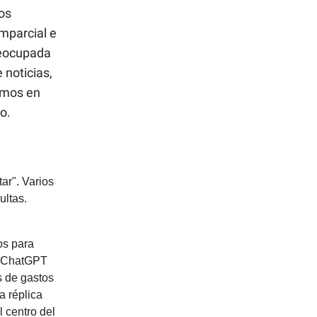
cos
mparcial e
reocupada
 noticias,
cemos en
o.
ar". Varios
ultas.
os para
r, ChatGPT
es de gastos
a réplica
 centro del